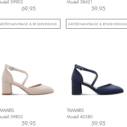
odell
39903
Modell
38421
69,95
59,95
GRÖßENANFRAGE & RESERVIERUNG
GRÖßENANFRAGE & RESERVIERUN
AMARIS
TAMARIS
odell
39802
Modell
40580
59,95
59,95