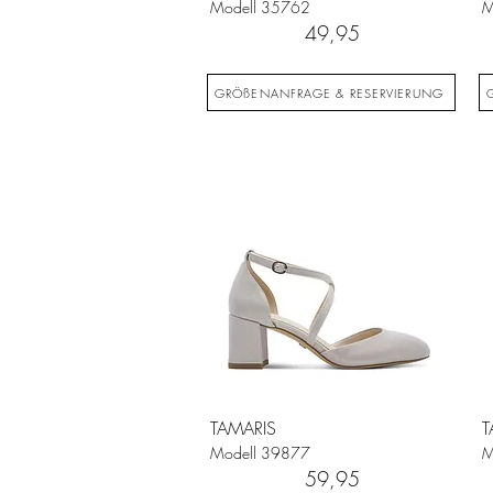
Modell
35762
M
49,95
GRÖßENANFRAGE & RESERVIERUNG
TAMARIS
T
Modell
39877
M
59,95