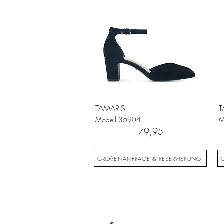
TAMARIS
T
Modell
36904
M
79,95
GRÖßENANFRAGE & RESERVIERUNG