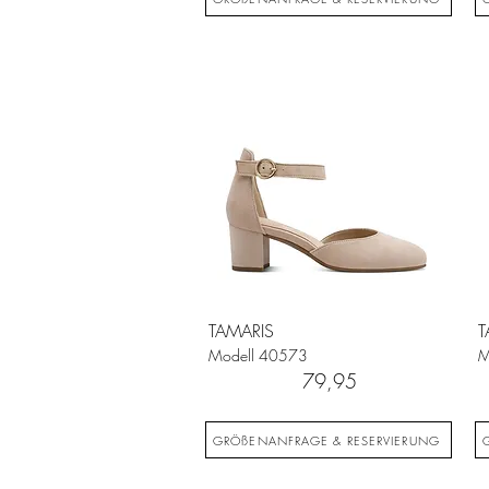
TAMARIS
T
Modell
40573
M
79,95
GRÖßENANFRAGE & RESERVIERUNG