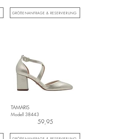
G
GRÖßENANFRAGE & RESERVIERUNG
TAMARIS
Modell
38443
59,95
G
GRÖßENANFRAGE & RESERVIERUNG