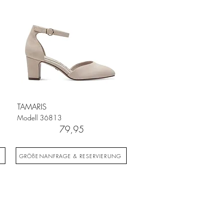
TAMARIS
Modell
36813
79,95
G
GRÖßENANFRAGE & RESERVIERUNG